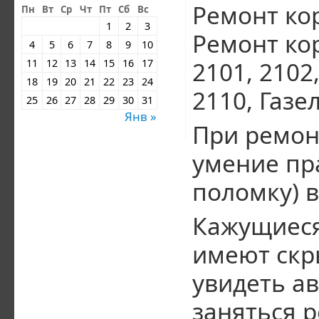
Ремонт ко
Пн
Вт
Ср
Чт
Пт
Сб
Вс
1
2
3
Ремонт ко
4
5
6
7
8
9
10
2101, 2102,
11
12
13
14
15
16
17
18
19
20
21
22
23
24
2110, Газе
25
26
27
28
29
30
31
Янв »
При ремон
умение пр
поломку) 
Кажущиеся
имеют скр
увидеть а
заняться р