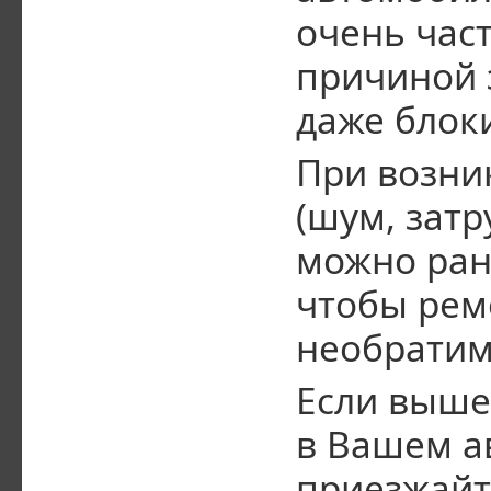
очень час
причиной 
даже блок
При возни
(шум, зат
можно ран
чтобы рем
необратим
Если выше
в Вашем а
приезжайт